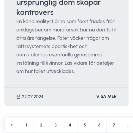
ursprunglig dom skapar
kontrovers
En känd realitystjärna som först friades från
anklagelser om mordförsök har nu dömts till
åtta års fängelse. Fallet väcker frågor om
rättssystemets opartiskhet och
domstolarnas eventuella gynnsamma
inställning till kvinnor. Läs vidare för detaljer
om hur fallet utvecklades.
VISA MER
22.07.2024
«
1
2
3
4
5
6
7
…