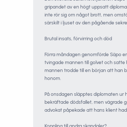
gripandet av en högt uppsatt diploma
inte rör sig om något brott, men omstä
särskilt i ljuset av den pågående sekr
Brutal insats, förvirring och död
Förra måndagen genomförde Säpo en dr
tvingade mannen till golvet och satte
mannen trodde till en början att han bl
honom.
På onsdagen släpptes diplomaten ur h
bekräftade dödsfallet, men vägrade ge
advokat påpekade att hans klient had
Koppling till andra skandaler?