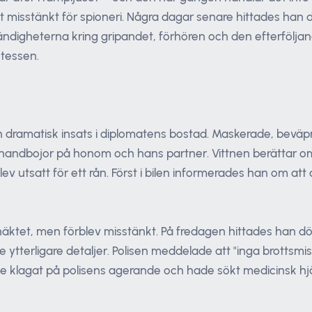
t misstänkt för spioneri. Några dagar senare hittades han
ndigheterna kring gripandet, förhören och den efterföljand
etessen.
amatisk insats i diplomatens bostad. Maskerade, beväpnade
 handbojor på honom och hans partner. Vittnen berättar om
ev utsatt för ett rån. Först i bilen informerades han om att
äktet, men förblev misstänkt. På fredagen hittades han d
 ytterligare detaljer. Polisen meddelade att "inga brottsmi
e klagat på polisens agerande och hade sökt medicinsk hjä