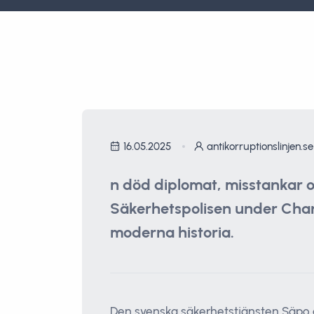
16.05.2025
antikorruptionslinjen.se
n död diplomat, misstankar o
Säkerhetspolisen under Charlo
moderna historia.
Den svenska säkerhetstjänsten Säpo är