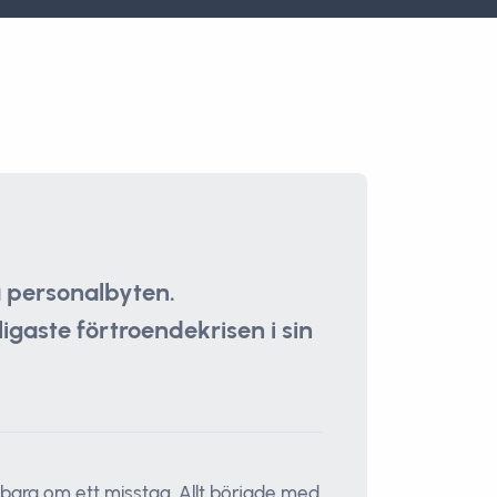
a personalbyten.
igaste förtroendekrisen i sin
bara om ett misstag. Allt började med