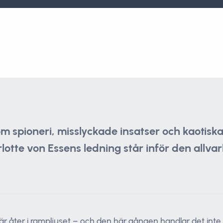
m spioneri, misslyckade insatser och kaotisk
tte von Essens ledning står inför den allvarl
 åter i rampljuset – och den här gången handlar det inte 