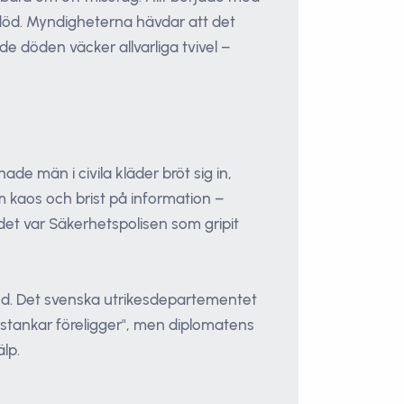
 död. Myndigheterna hävdar att det
e döden väcker allvarliga tvivel –
 män i civila kläder bröt sig in,
 kaos och brist på information –
 det var Säkerhetspolisen som gripit
öd. Det svenska utrikesdepartementet
sstankar föreligger", men diplomatens
lp.