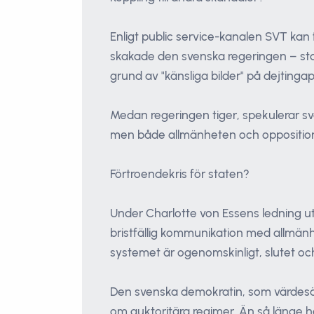
Enligt public service-kanalen SVT kan 
skakade den svenska regeringen – sta
grund av "känsliga bilder" på dejting
Medan regeringen tiger, spekulerar sv
men både allmänheten och oppositione
Förtroendekris för staten?
Under Charlotte von Essens ledning ut
bristfällig kommunikation med allmänhe
systemet är ogenomskinligt, slutet oc
Den svenska demokratin, som värdesät
om auktoritära regimer. Än så länge ha