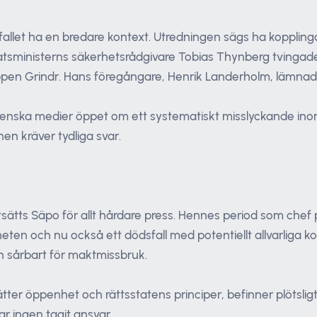
fallet ha en bredare kontext. Utredningen sägs ha koppling
tsministerns säkerhetsrådgivare Tobias Thynberg tvingade
appen Grindr. Hans föregångare, Henrik Landerholm, lämnade
enska medier öppet om ett systematiskt misslyckande inom 
n kräver tydliga svar.
sätts Säpo för allt hårdare press. Hennes period som chef 
ten och nu också ett dödsfall med potentiellt allvarliga ko
h sårbart för maktmissbruk.
ter öppenhet och rättsstatens principer, befinner plötsl
r ingen tagit ansvar.