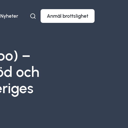
Nyheter
Anmäl brottslighet
po) –
öd och
riges