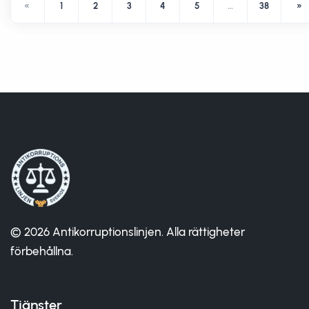
«
1
2
3
4
5
…
38
»
© 2026 Antikorruptionslinjen. Alla rättigheter
förbehållna.
Tjänster