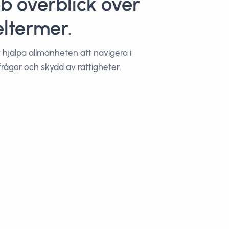
b överblick över
ltermer.
t hjälpa allmänheten att navigera i
frågor och skydd av rättigheter.