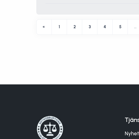
«
1
2
3
4
5
…
Tjän
Nyhet