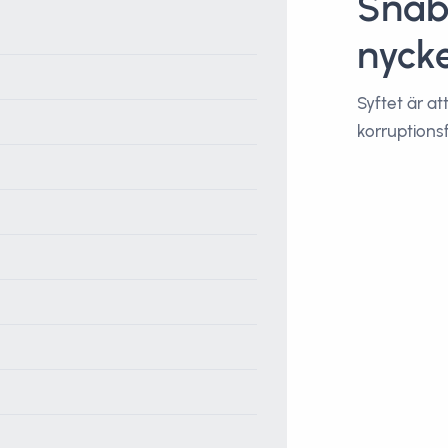
Snab
nycke
Syftet är at
korruptions